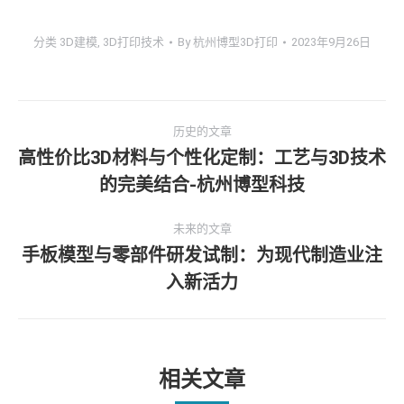
分类
3D建模
,
3D打印技术
By
杭州博型3D打印
2023年9月26日
文
历史的文章
章
高性价比3D材料与个性化定制：工艺与3D技术
历
的完美结合-杭州博型科技
导
史
的
航
未来的文章
文
手板模型与零部件研发试制：为现代制造业注
章：
未
入新活力
来
的
文
章：
相关文章