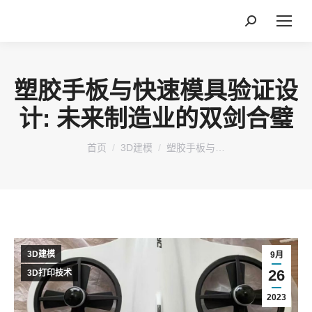
搜
索：
塑胶手板与快速模具验证设
计: 未来制造业的双剑合璧
您在这里：
首页
3D建模
塑胶手板与…
3D建模
9月
26
3D打印技术
2023