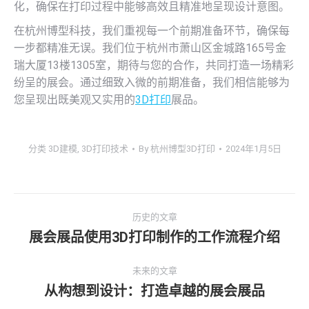
化，确保在打印过程中能够高效且精准地呈现设计意图。
在杭州博型科技，我们重视每一个前期准备环节，确保每
一步都精准无误。我们位于杭州市萧山区金城路165号金
瑞大厦13楼1305室，期待与您的合作，共同打造一场精彩
纷呈的展会。通过细致入微的前期准备，我们相信能够为
您呈现出既美观又实用的
3D打印
展品。
分类
3D建模
,
3D打印技术
By
杭州博型3D打印
2024年1月5日
文
历史的文章
章
展会展品使用3D打印制作的工作流程介绍
历
史
导
未来的文章
的
从构想到设计：打造卓越的展会展品
文
未
航
章：
来