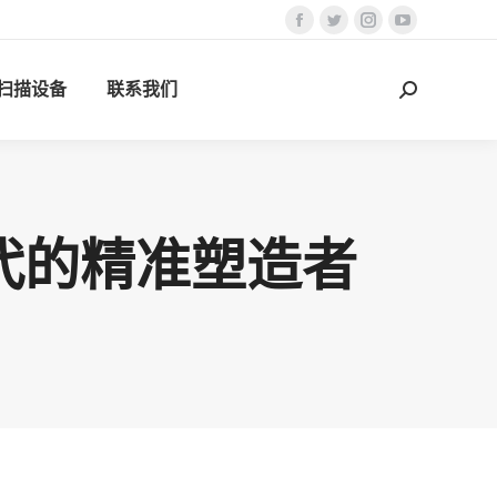
Facebook
Twitter
Instagram
YouTube
页
页
页
页
D扫描设备
联系我们
在
在
在
在
搜
新
新
新
新
索：
窗
窗
窗
窗
口
口
口
口
中
中
中
中
打
打
打
打
时代的精准塑造者
开
开
开
开