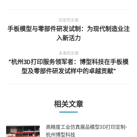
文
历史的文章
章
手板模型与零部件研发试制：为现代制造业注
历
入新活力
导
史
的
航
未来的文章
文
“杭州3D打印服务领军者：博型科技在手板模
章：
未
型及零部件研发试样中的卓越贡献”
来
的
文
章：
相关文章
高精度工业仿真展品模型3D打印定制-
杭州博型科技